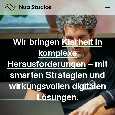
Wir bringen
Klarheit in
komplexe
Herausforderungen
– mit
smarten Strategien und
wirkungsvollen digitalen
Lösungen.