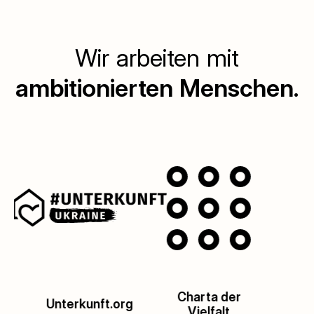
Wir arbeiten mit
ambitionierten Menschen.
Charta der
Impact HUB
Ac
Vielfalt
München