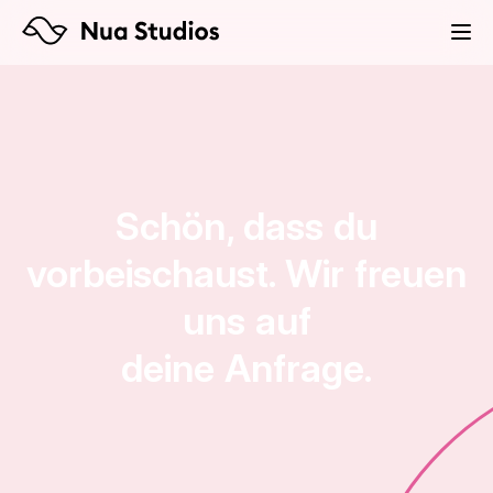
Schön, dass du
vorbeischaust.
Wir freuen
uns auf
deine Anfrage
.